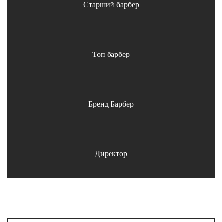
от 1700
Старший барбер
от 2000
Топ барбер
от 2300
Бренд Барбер
от 2600/2900/3500
Директор
от 5000