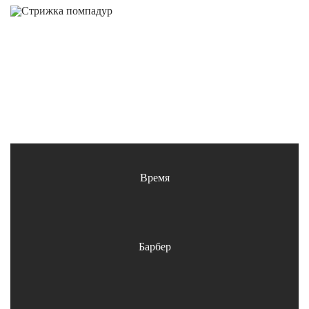
Время
от ~60МИН
Барбер